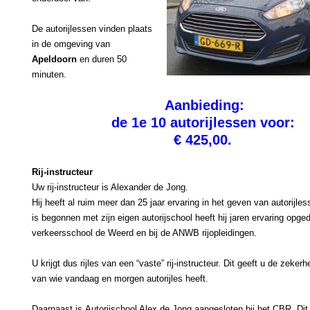
De autorijlessen vinden plaats
in de omgeving van
Apeldoorn
en duren 50
minuten.
Aanbieding:
de 1e 10 autorijlessen voor:
€ 425,00.
Rij-instructeur
Uw rij-instructeur is Alexander de Jong.
Hij heeft al ruim meer dan 25 jaar ervaring in het geven van autorijles
is begonnen met zijn eigen autorijschool heeft hij jaren ervaring opged
verkeersschool de Weerd en bij de ANWB rijopleidingen.
U krijgt dus rijles van een “vaste” rij-instructeur. Dit geeft u de zeker
van wie vandaag en morgen autorijles heeft.
Daarnaast is Autorijschool Alex de Jong aangesloten bij het CBR. Dit 