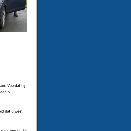
sen. Voordat hij
aan bij
heid dat u weet
zorgt ervoor dat