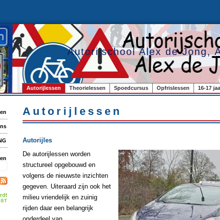
Autorijschool Alex de Jong, 
Autorijlessen
Theorielessen
Spoedcursus
Opfrislessen
16-17 jaa
Autorijlessen
ven
ens
Autorijles
NG
De autorijlessen worden
ken
structureel opgebouwd en
volgens de nieuwste inzichten
gegeven. Uiteraard zijn ook het
milieu vriendelijk en zuinig
rijden daar een belangrijk
onderdeel van.