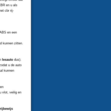
CBR en u als
t cbr rij-
, ABS en een
ed kunnen zitten.
en
lesauto
dus).
zodat u de auto
aal kunnen
ten
vlot, veilig en
rijbewijs