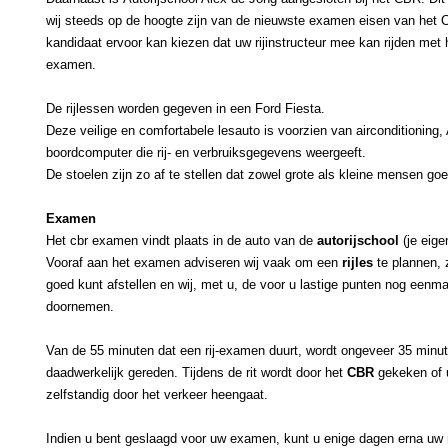
wij steeds op de hoogte zijn van de nieuwste examen eisen van het 
kandidaat ervoor kan kiezen dat uw rijinstructeur mee kan rijden met he
examen.
De rijlessen worden gegeven in een Ford Fiesta.
Deze veilige en comfortabele lesauto is voorzien van airconditioning
boordcomputer die rij- en verbruiksgegevens weergeeft.
De stoelen zijn zo af te stellen dat zowel grote als kleine mensen go
Examen
Het cbr examen vindt plaats in de auto van de
autorijschool
(je eig
Vooraf aan het examen adviseren wij vaak om een
rijles
te plannen, 
goed kunt afstellen en wij, met u, de voor u lastige punten nog eenm
doornemen
.
Van de 55 minuten dat een rij-examen duurt, wordt ongeveer 35 minu
daadwerkelijk gereden. Tijdens de rit wordt door het
CBR
gekeken of u 
zelfstandig door het verkeer heengaat.
Indien u bent geslaagd voor uw examen, kunt u enige dagen erna uw